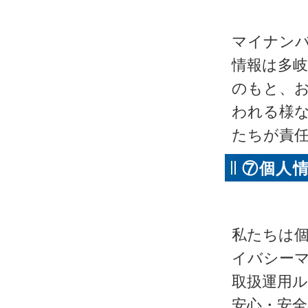
シーを
マイナン
情報は多岐
のもと、
われる様
たちが責
⑦個人
ます
私たちは個
イバシー
取扱運用
安心・安