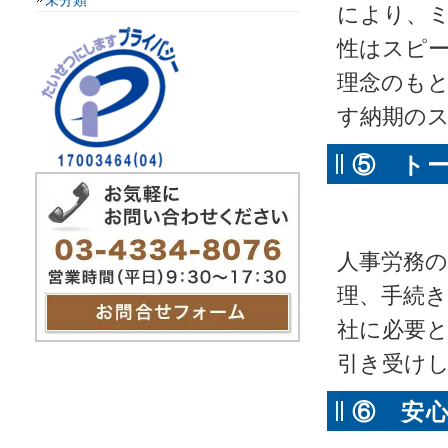
未分類
により、ミ
性はスピ
理念のも
す納期の
⑤ ト
軽減し
人事労務の
理、手続
社に必要
引き受け
⑥ 安