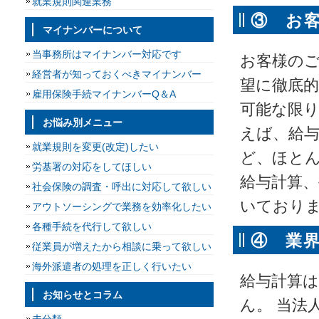
就業規則関連業務
③ お
マイナンバーについて
当事務所はマイナンバー対応です
お客様のご
経営者が知っておくべきマイナンバー
望に徹底
雇用保険手続マイナンバーQ＆A
可能な限り
お悩み別メニュー
えば、給
就業規則を変更(改定)したい
ど、ほと
労基署の対応をしてほしい
給与計算
社会保険の調査・呼出に対応して欲しい
いており
アウトソーシングで業務を効率化したい
各種手続を代行して欲しい
④ 業
従業員が増えたから相談に乗って欲しい
海外派遣者の処理を正しく行いたい
給与計算
お知らせとコラム
ん。 当法