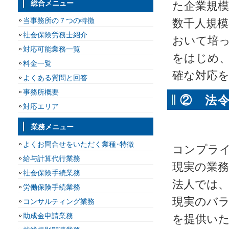
総合メニュー
た企業規
当事務所の７つの特徴
数千人規
社会保険労務士紹介
おいて培
対応可能業務一覧
をはじめ
料金一覧
確な対応
よくある質問と回答
事務所概要
② 法
対応エリア
ます
業務メニュー
よくお問合せをいただく業種･特徴
コンプラ
給与計算代行業務
現実の業務
社会保険手続業務
法人では
労働保険手続業務
現実のバ
コンサルティング業務
助成金申請業務
を提供い